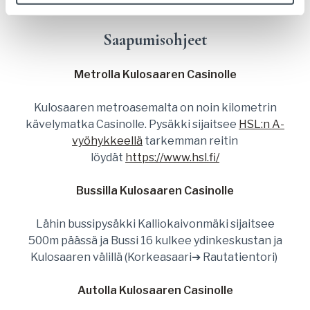
Saapumisohjeet
Metrolla Kulosaaren Casinolle
Kulosaaren metroasemalta on noin kilometrin
kävelymatka Casinolle. Pysäkki sijaitsee
HSL:n A-
vyöhykkeellä
tarkemman reitin
löydät
https://www.hsl.fi/
Bussilla Kulosaaren Casinolle
Lähin bussipysäkki Kalliokaivonmäki sijaitsee
500m päässä ja Bussi 16 kulkee ydinkeskustan ja
Kulosaaren välillä (Korkeasaari➔ Rautatientori)
Autolla Kulosaaren Casinolle