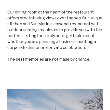
Our dining room at the heart of the restaurant
offers breathtaking views over the sea. Our unique
kitchen and Sun Marine seasonal restaurant with
outdoor seating enables us to provide you with the
perfect setting for a truly unforgettable event,
whether you are planning a business meeting, a
corporate dinner or a private celebration.
The best memories are not made by chance.