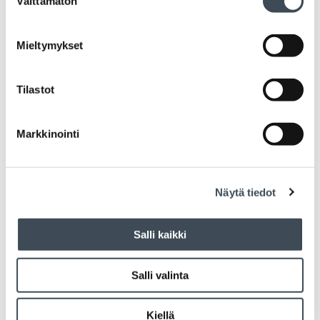
Välttämätön
valinta
Mieltymykset
Meetings at Kulosaaren Casino
Tilastot
Check our possibilities
Markkinointi
Näytä tiedot
Salli kaikki
Salli valinta
Kiellä