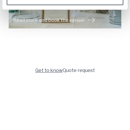
Wedding at Kulosaaren Casino
Read more and book the venue!
Get to know
Quote request