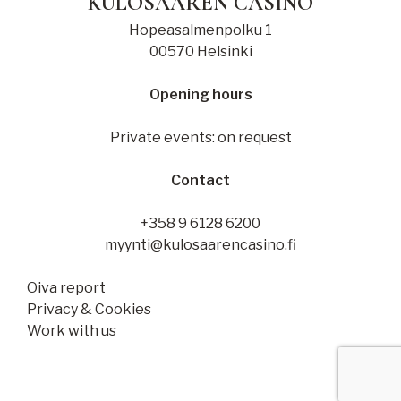
KULOSAAREN CASINO
Hopeasalmenpolku 1
00570 Helsinki
Opening hours
Private events: on request
Contact
+358 9 6128 6200
myynti@kulosaarencasino.fi
Oiva report
Privacy & Cookies
Work with us