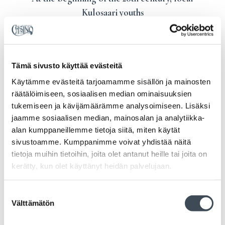
Kulosaari youths
were keen to show off their beautiful island to
visitors –
and to make sure they themselves had lots of fun
Tämä sivusto käyttää evästeitä
along the way
Käytämme evästeitä tarjoamamme sisällön ja mainosten
räätälöimiseen, sosiaalisen median ominaisuuksien
In 1915, a new restaurant designed by architect
tukemiseen ja kävijämäärämme analysoimiseen. Lisäksi
Armas Lindgren was built on the most beautiful
jaamme sosiaalisen median, mainosalan ja analytiikka-
spot on the island. The building enjoyed
alan kumppaneillemme tietoja siitä, miten käytät
magnificent views of the sea.
sivustoamme. Kumppanimme voivat yhdistää näitä
tietoja muihin tietoihin, joita olet antanut heille tai joita on
Mrs Paterson-Fahlen was the first restaurateur to
kerätty, kun olet käyttänyt heidän palvelujaan.
run the establishment, and rumour has it that even
during the dry prohibition years, she always had a
Suostumuksen
little something stashed away behind the bar for
Välttämätön
valinta
her gentleman patrons.