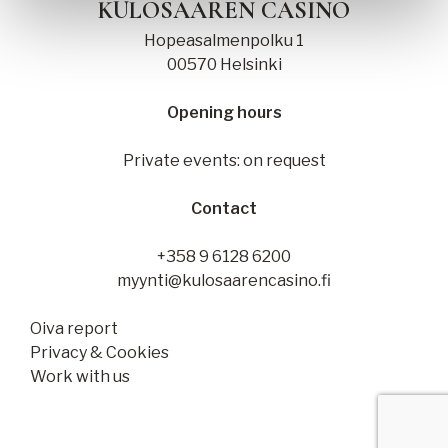
KULOSAAREN CASINO
Hopeasalmenpolku 1
00570 Helsinki
Opening hours
Private events: on request
Contact
+358 9 6128 6200
myynti@kulosaarencasino.fi
Oiva report
Privacy & Cookies
Work with us